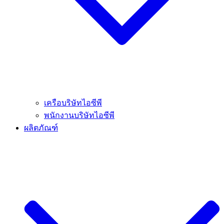
เครือบริษัทไอซีพี
พนักงานบริษัทไอซีพี
ผลิตภัณฑ์