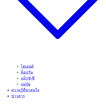
ไฮเอนด์
ท็อปวัน
แม็กซ์-ซี
แม่ปุ๋ย
ความรู้ที่น่าสนใจ
ข่าวสาร