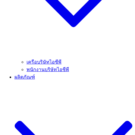
เครือบริษัทไอซีพี
พนักงานบริษัทไอซีพี
ผลิตภัณฑ์