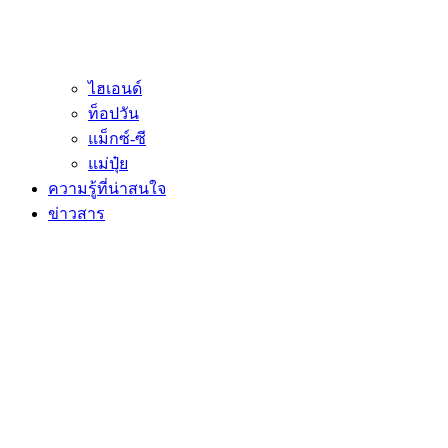
ไฮเอนด์
ท็อปวัน
แม็กซ์-ซี
แม่ปุ๋ย
ความรู้ที่น่าสนใจ
ข่าวสาร