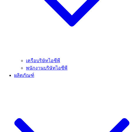
เครือบริษัทไอซีพี
พนักงานบริษัทไอซีพี
ผลิตภัณฑ์