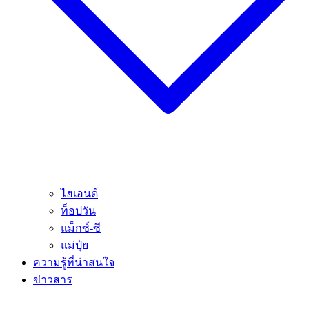
ไฮเอนด์
ท็อปวัน
แม็กซ์-ซี
แม่ปุ๋ย
ความรู้ที่น่าสนใจ
ข่าวสาร