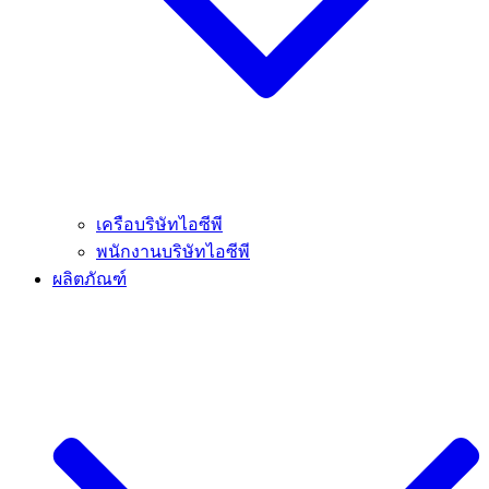
เครือบริษัทไอซีพี
พนักงานบริษัทไอซีพี
ผลิตภัณฑ์